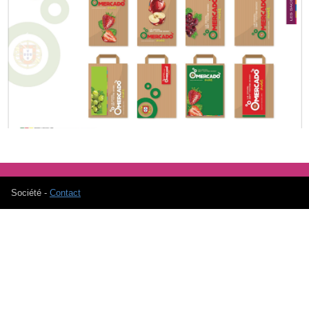
Previous
Next
Société -
Contact