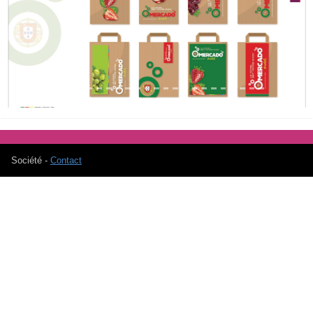
Previous
Next
Société -
Contact